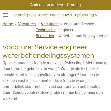
Anders dan anders... Grondig
Ga
direct
Grondig HR | Headhunter Bouw & Engineering Vlaanderen
naar
de
Home
»
Vacatures
»
Vacatures
»
Vacature: Service
hoofdinhoud
Technische
engineer
Bedienden
waterbehandelingssystemen
Vacature: Service engineer
waterbehandelingssystemen
Op zoek naar een functie met veel afwisseling? Met focus op
duurzaam hergebruik van water? Waar je als technieker
terecht komt in een speeltuin van sturingen? Dan ben je
zeker en vast in je element in deze functie waar je
onmiddellijk start met een vast contract van onbepaalde
duur! Schoolverlater? Geen probleem hier ben je meer dan
welkom!