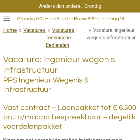
Anders dan anders... Grondig
Ga
direct
Grondig HR | Headhunter Bouw & Engineering Vlaanderen
naar
de
Home
»
Vacatures
»
Vacatures
»
Vacature: ingenieur
hoofdinhoud
Technische
wegenis infrastructuur
Bedienden
Vacature: ingenieur wegenis
infrastructuur
PPS Ingenieur Wegenis &
Infrastructuur
Vast contract – Loonpakket tot € 6.500
bruto/maand bespreekbaar + degelijk
voordelenpakket