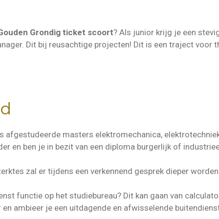
Gouden Grondig ticket scoort
? Als junior krijg je een stev
ager. Dit bij reusachtige projecten! Dit is een traject voor 
ud
as afgestudeerde masters elektromechanica, elektrotechnie
der en ben je in bezit van een diploma burgerlijk of industri
sterktes zal er tijdens een verkennend gesprek dieper worde
.
ienst functie op het studiebureau? Dit kan gaan van calculato
r en ambieer je een uitdagende en afwisselende buitendienst