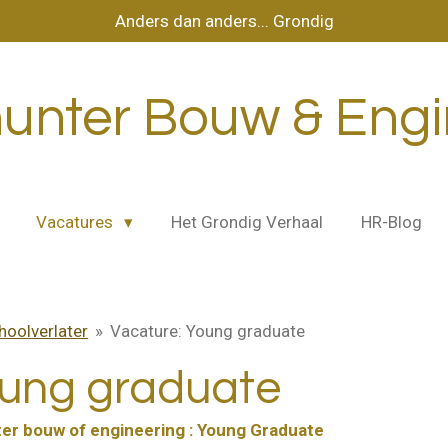
Anders dan anders... Grondig
unter Bouw & Eng
Vacatures
Het Grondig Verhaal
HR-Blog
hoolverlater
»
Vacature: Young graduate
oung graduate
ter bouw of engineering : Young Graduate