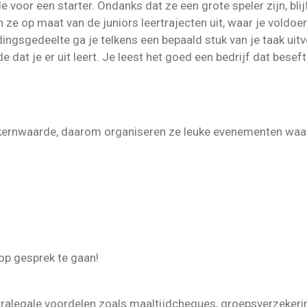
 voor een starter. Ondanks dat ze een grote speler zijn, bli
e op maat van de juniors leertrajecten uit, waar je voldoen
ingsgedeelte ga je telkens een bepaald stuk van je taak uitvo
dat je er uit leert. Je leest het goed een bedrijf dat beseft
n kernwaarde, daarom organiseren ze leuke evenementen waa
op gesprek te gaan!
xtralegale voordelen zoals maaltijdcheques, groepsverzekerin