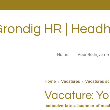
Ga
direct
naar
de
rondig HR | Headh
hoofdinhoud
Home
Voor Bedrijven
Home
»
Vacatures
»
Vacatures sc
Vacature: Y
schoolverlaters bachelor of mas