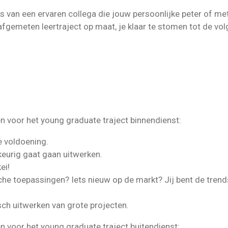
s van een ervaren collega die jouw persoonlijke peter of me
fgemeten leertraject op maat, je klaar te stomen tot de volg
 voor het young graduate traject binnendienst:
e voldoening.
eurig gaat gaan uitwerken.
ei!
e toepassingen? Iets nieuw op de markt? Jij bent de trends
isch uitwerken van grote projecten.
 voor het young graduate traject buitendienst: