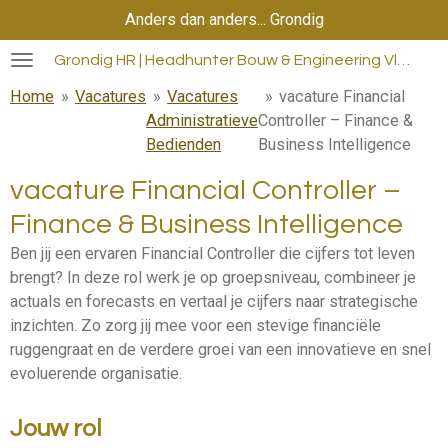
Anders dan anders... Grondig
Ga
direct
Grondig HR | Headhunter Bouw & Engineering Vlaanderen
naar
de
Home
»
Vacatures
»
Vacatures
»
vacature Financial
hoofdinhoud
Administratieve
Controller – Finance &
Bedienden
Business Intelligence
vacature Financial Controller –
Finance & Business Intelligence
Ben jij een ervaren Financial Controller die cijfers tot leven
brengt? In deze rol werk je op groepsniveau, combineer je
actuals en forecasts en vertaal je cijfers naar strategische
inzichten. Zo zorg jij mee voor een stevige financiële
ruggengraat en de verdere groei van een innovatieve en snel
evoluerende organisatie.
Jouw rol